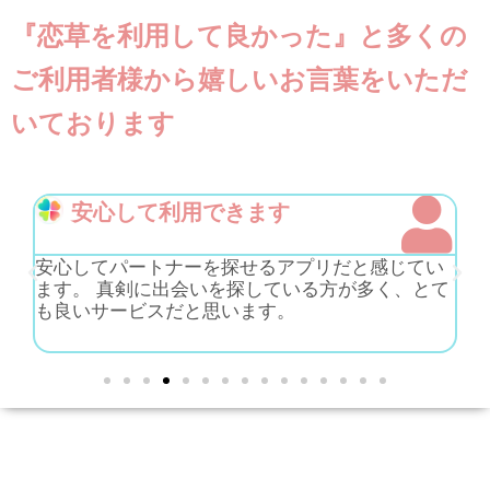
『恋草を利用して良かった』と多くの
ご利用者様から嬉しいお言葉をいただ
いております
利用者の雰囲気が良いです
い
最初から距離感が近すぎるやり取りには不安もあ
誰
て
りましたが、恋草は利用されている方々の雰囲気
と
も良く、安心して使えています。