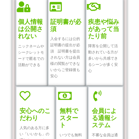
個人情報
証明書が必
疾患や悩み
は公開さ
須
があって当
れない
たり前
入会するには公的
証明書の提出が必
障害を公開して活
ニックネームや
須 証明書を提出
動されている方が
シークレットモ
されない方は会員
多いから共感でき
ードで匿名での
様の閲覧ができな
るシーンが多く安
活動ができる
いからご登録後も
心
安心
安心へのこ
無料で
会員によ
だわり
スター
る通報シ
ト
ステム
人気のある方に多
い「いいかも」の
いつでも無料
不審な会員は通