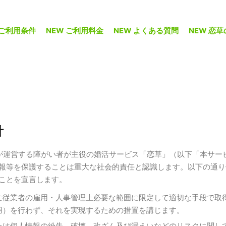
ご利用条件
NEW ご利用料金
NEW よくある質問
NEW 恋
針
社が運営する障がい者が主役の婚活サービス「恋草」（以下「本サ
報等を保護することは重大な社会的責任と認識します。以下の通り
ことを宣言します。
に従業者の雇用・人事管理上必要な範囲に限定して適切な手段で取
用）を行わず、それを実現するための措置を講じます。
たは個人情報の紛失、破壊、改ざん及び漏えいなどのリスクに関し